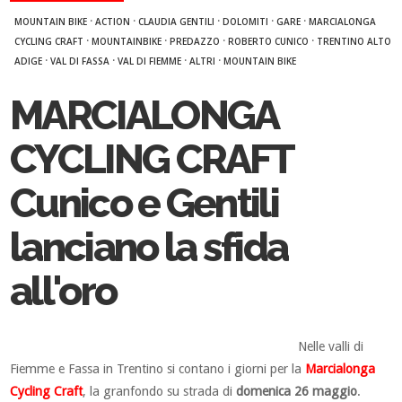
·
·
·
·
·
MOUNTAIN BIKE
ACTION
CLAUDIA GENTILI
DOLOMITI
GARE
MARCIALONGA
·
·
·
·
CYCLING CRAFT
MOUNTAINBIKE
PREDAZZO
ROBERTO CUNICO
TRENTINO ALTO
·
·
·
·
ADIGE
VAL DI FASSA
VAL DI FIEMME
ALTRI
MOUNTAIN BIKE
MARCIALONGA
CYCLING CRAFT
Cunico e Gentili
lanciano la sfida
all'oro
Nelle valli di
Fiemme e Fassa in Trentino si contano i giorni per la
Marcialonga
Cycling Craft
, la granfondo su strada di
domenica 26 maggio
.