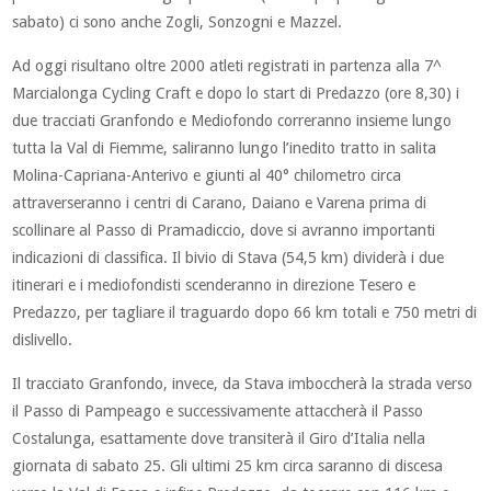
sabato) ci sono anche Zogli, Sonzogni e Mazzel.
Ad oggi risultano oltre 2000 atleti registrati in partenza alla 7^
Marcialonga Cycling Craft e dopo lo start di Predazzo (ore 8,30) i
due tracciati Granfondo e Mediofondo correranno insieme lungo
tutta la Val di Fiemme, saliranno lungo l’inedito tratto in salita
Molina-Capriana-Anterivo e giunti al 40° chilometro circa
attraverseranno i centri di Carano, Daiano e Varena prima di
scollinare al Passo di Pramadiccio, dove si avranno importanti
indicazioni di classifica. Il bivio di Stava (54,5 km) dividerà i due
itinerari e i mediofondisti scenderanno in direzione Tesero e
Predazzo, per tagliare il traguardo dopo 66 km totali e 750 metri di
dislivello.
Il tracciato Granfondo, invece, da Stava imboccherà la strada verso
il Passo di Pampeago e successivamente attaccherà il Passo
Costalunga, esattamente dove transiterà il Giro d’Italia nella
giornata di sabato 25. Gli ultimi 25 km circa saranno di discesa