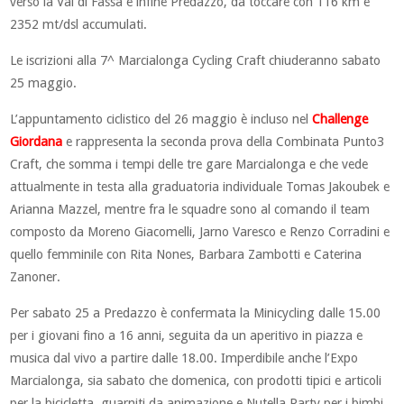
verso la Val di Fassa e infine Predazzo, da toccare con 116 km e
2352 mt/dsl accumulati.
Le iscrizioni alla 7^ Marcialonga Cycling Craft chiuderanno sabato
25 maggio.
L’appuntamento ciclistico del 26 maggio è incluso nel
Challenge
Giordana
e rappresenta la seconda prova della Combinata Punto3
Craft, che somma i tempi delle tre gare Marcialonga e che vede
attualmente in testa alla graduatoria individuale Tomas Jakoubek e
Arianna Mazzel, mentre fra le squadre sono al comando il team
composto da Moreno Giacomelli, Jarno Varesco e Renzo Corradini e
quello femminile con Rita Nones, Barbara Zambotti e Caterina
Zanoner.
Per sabato 25 a Predazzo è confermata la Minicycling dalle 15.00
per i giovani fino a 16 anni, seguita da un aperitivo in piazza e
musica dal vivo a partire dalle 18.00. Imperdibile anche l’Expo
Marcialonga, sia sabato che domenica, con prodotti tipici e articoli
per la bicicletta, guarniti da animazione e Nutella Party per i bimbi